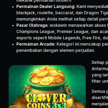
mekanik permainan modern.
Permainan Dealer Langsung:
Kami menyediaka
blackjack, roulette, baccarat, dan Dragon Tig
memungkinkan Anda melihat setiap detail perm
Pasar Olahraga:
wokawin menawarkan akses ke 
Champions League, Premier League, dan acara
esports seperti Mobile Legends, Free Fire, d
Permainan Arcade:
Kategori ini mencakup pe
penembakan dengan elemen perjudian.
Setiap p
Antarmu
yang lan
filter 
Semua p
disertif
menjala