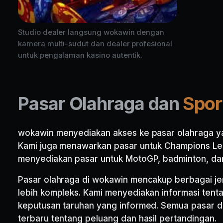
Studio dealer langsung wokawin dengan
kamera multi-sudut dan dealer profesional
untuk pengalaman kasino autentik.
Pasar Olahraga dan
Spor
wokawin menyediakan akses ke pasar olahraga yang
Kami juga menawarkan pasar untuk Champions Leag
menyediakan pasar untuk MotoGP, badminton, dan 
Pasar olahraga di wokawin mencakup berbagai jen
lebih kompleks. Kami menyediakan informasi tent
keputusan taruhan yang informed. Semua pasar di
terbaru tentang peluang dan hasil pertandingan.