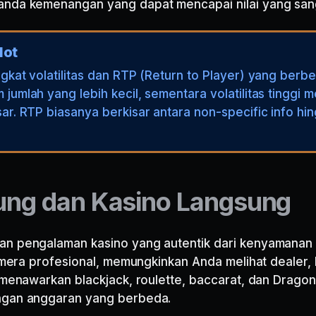
nda kemenangan yang dapat mencapai nilai yang sanga
lot
gkat volatilitas dan RTP (Return to Player) yang berbe
m jumlah yang lebih kecil, sementara volatilitas ting
sar. RTP biasanya berkisar antara non-specific info hin
ung dan Kasino Langsung
n pengalaman kasino yang autentik dari kenyamanan 
mera profesional, memungkinkan Anda melihat dealer, k
 menawarkan blackjack, roulette, baccarat, dan Drago
ngan anggaran yang berbeda.