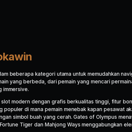
okawin
alam beberapa kategori utama untuk memudahkan navi
main yang berbeda, dari pemain yang mencari permain
g immersive.
lot modern dengan grafis berkualitas tinggi, fitur b
ng populer di mana pemain menebak kapan pesawat ak
ngan simbol buah yang cerah. Gates of Olympus mena
Fortune Tiger dan Mahjong Ways menggabungkan ele