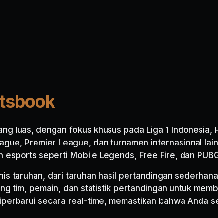
tsbook
 luas, dengan fokus khusus pada Liga 1 Indonesia, Pi
ue, Premier League, dan turnamen internasional lainn
esports seperti Mobile Legends, Free Fire, dan PUBG
is taruhan, dari taruhan hasil pertandingan sederhan
ang tim, pemain, dan statistik pertandingan untuk me
perbarui secara real-time, memastikan bahwa Anda sel