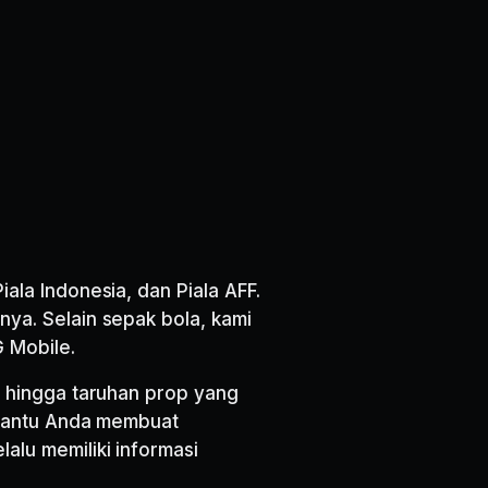
ala Indonesia, dan Piala AFF.
ya. Selain sepak bola, kami
 Mobile.
a hingga taruhan prop yang
mbantu Anda membuat
alu memiliki informasi