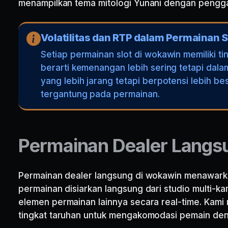
menampilkan tema mitologi Yunani dengan pengga
Volatilitas dan RTP dalam Permainan S
Setiap permainan slot di wokawin memiliki tin
berarti kemenangan lebih sering tetapi dala
yang lebih jarang tetapi berpotensi lebih be
tergantung pada permainan.
Permainan Dealer Langs
Permainan dealer langsung di wokawin menawarka
permainan disiarkan langsung dari studio multi-ka
elemen permainan lainnya secara real-time. Kami
tingkat taruhan untuk mengakomodasi pemain de