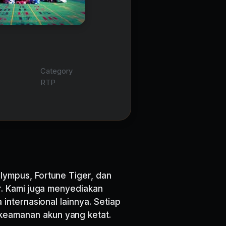
Category
RTP
lympus, Fortune Tiger, dan
r. Kami juga menyediakan
internasional lainnya. Setiap
keamanan akun yang ketat.