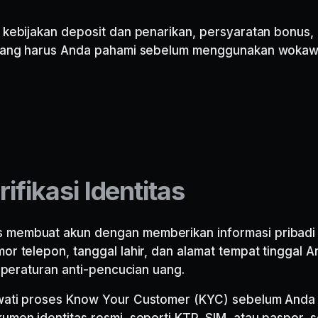
 kebijakan deposit dan penarikan, persyaratan bonus,
g yang harus Anda pahami sebelum menggunakan wokaw
fikasi Identitas
 membuat akun dengan memberikan informasi pribadi 
 telepon, tanggal lahir, dan alamat tempat tinggal An
 peraturan anti-pencucian uang.
ewati proses Know Your Customer (KYC) sebelum Anda