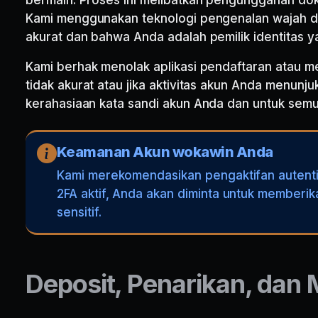
bermain. Proses ini melibatkan pengunggahan dokum
Kami menggunakan teknologi pengenalan wajah da
akurat dan bahwa Anda adalah pemilik identitas y
Kami berhak menolak aplikasi pendaftaran atau 
tidak akurat atau jika aktivitas akun Anda menu
kerahasiaan kata sandi akun Anda dan untuk semua
Keamanan Akun wokawin Anda
Kami merekomendasikan pengaktifan autentik
2FA aktif, Anda akan diminta untuk memberika
sensitif.
Deposit, Penarikan, da