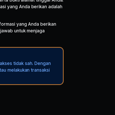
rta bukti alamat tinggal Anda.
asi yang Anda berikan adalah
formasi yang Anda berikan
g jawab untuk menjaga
 akses tidak sah. Dengan
atau melakukan transaksi