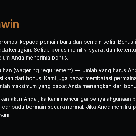
win
omosi kepada pemain baru dan pemain setia. Bonus i
ada kerugian. Setiap bonus memiliki syarat dan ketentu
belum Anda menerima bonus.
ruhan (wagering requirement) — jumlah yang harus A
ilkan dari bonus. Kami juga dapat membatasi permain
umlah maksimum yang dapat Anda menangkan dari bonus
an akun Anda jika kami mencurigai penyalahgunaan b
 daripada bermain secara normal. Jika Anda memiliki 
kami.