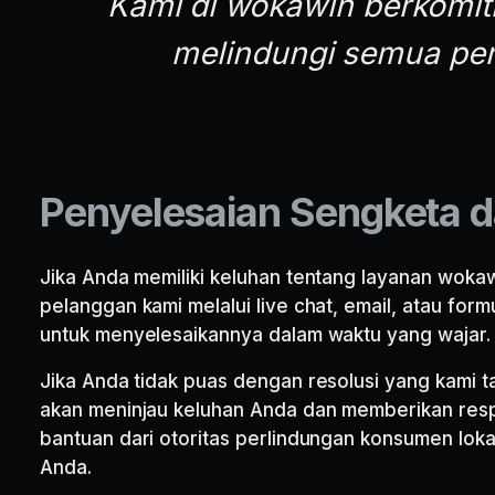
Kami di wokawin berkomit
melindungi semua pe
Penyelesaian Sengketa 
Jika Anda memiliki keluhan tentang layanan wokaw
pelanggan kami melalui live chat, email, atau for
untuk menyelesaikannya dalam waktu yang wajar.
Jika Anda tidak puas dengan resolusi yang kami t
akan meninjau keluhan Anda dan memberikan respo
bantuan dari otoritas perlindungan konsumen lok
Anda.