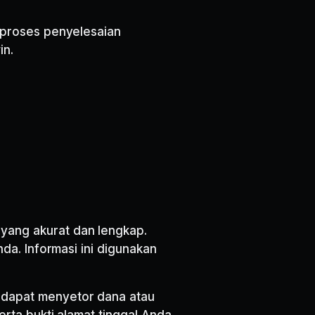
 proses penyelesaian
in.
yang akurat dan lengkap.
da. Informasi ini digunakan
 dapat menyetor dana atau