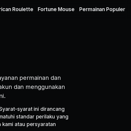
ican Roulette
Fortune Mouse
Permainan Populer
layanan permainan dan
t akun dan menggunakan
i.
yarat-syarat ini dirancang
atuhi standar perilaku yang
 kami atau persyaratan