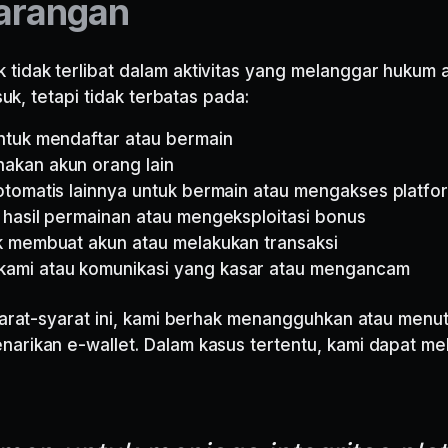
Larangan
idak terlibat dalam aktivitas yang melanggar hukum 
uk, tetapi tidak terbatas pada:
ntuk mendaftar atau bermain
akan akun orang lain
otomatis lainnya untuk bermain atau mengakses platfo
 hasil permainan atau mengeksploitasi bonus
uk membuat akun atau melakukan transaksi
kami atau komunikasi yang kasar atau mengancam
yarat-syarat ini, kami berhak menangguhkan atau men
rikan e-wallet. Dalam kasus tertentu, kami dapat mel